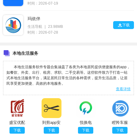
时间：2026-07-19
玛依伴

下载
生活导航
|
23.98MB
时间：2026-07-28
本地生活服务
本地生活服务软件专题合集涵盖了各类为本地居民提供便捷服务的app，
如餐饮、外卖、出行、租房、求职、二手交易等。这些软件致力于打造一站
式本地生活服务平台，满足居民日常生活的各种需求，提升生活品质，让居
民享受更加便捷、高效的本地服务。
查看详情
盛宝优配
到剪app安
悦换电
瞪羚车服
卓版
(一键汽车
下载
下载
下载
下载
行业服务)