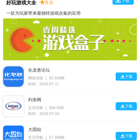
下载
★
9.8
好玩游戏大全
一款为玩家带来最独特游戏合集的应用
化龙巷论坛

下载
网络浏览
|
50.33MB
时间：2026-07-17
列表网

下载
生活导航
|
594.5KB
时间：2026-07-24
大固始

下载
生活导航
|
57.38MB