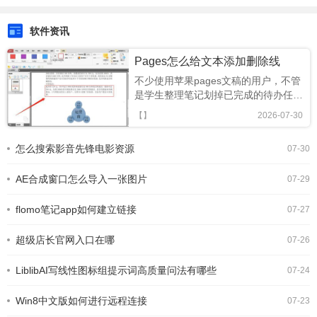
安卓手机版
软件资讯
Pages怎么给文本添加删除线
不少使用苹果pages文稿的用户，不管
是学生整理笔记划掉已完成的待办任
务，还是职场人修改文案标注需要删除
【】
2026-07-30
的内容，给文本添加删除线都是非常高
频的需求。但相比大家熟悉的word，
怎么搜索影音先锋电影资源
07-30
pages的操作逻辑略有不同，不少新手
刚转用pages时常常找不到添加，今天
AE合成窗口怎么导入一张图片
就给大家整
07-29
flomo笔记app如何建立链接
07-27
超级店长官网入口在哪
07-26
LiblibAI写线性图标组提示词高质量问法有哪些
07-24
Win8中文版如何进行远程连接
07-23