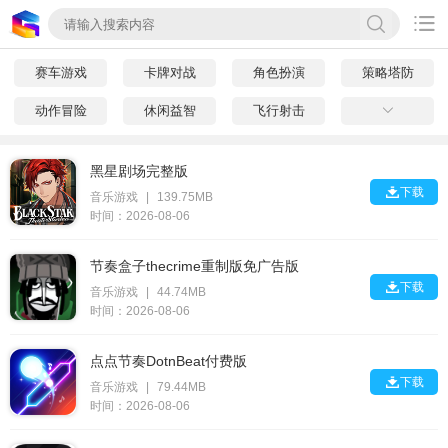

赛车游戏
卡牌对战
角色扮演
策略塔防
动作冒险
休闲益智
飞行射击

黑星剧场完整版

下载
音乐游戏
|
139.75MB
时间：2026-08-06
节奏盒子thecrime重制版免广告版

下载
音乐游戏
|
44.74MB
时间：2026-08-06
点点节奏DotnBeat付费版

下载
音乐游戏
|
79.44MB
时间：2026-08-06