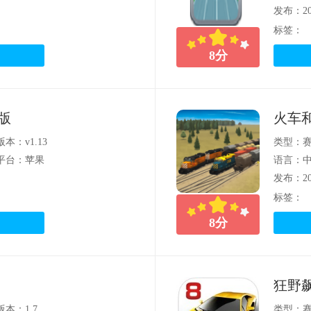
发布：202
标签：
8
分
版
火车
版本：v1.13
类型：
平台：苹果
语言：
发布：202
标签：
8
分
狂野
版本：1.7
类型：