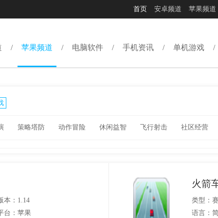
首页
安卓频道
苹果频道
道
苹果频道
电脑软件
手机资讯
单机游戏
戏
演
策略塔防
动作冒险
休闲益智
飞行射击
社区经营
火箭
版本：1.14
类型：
平台：苹果
语言：