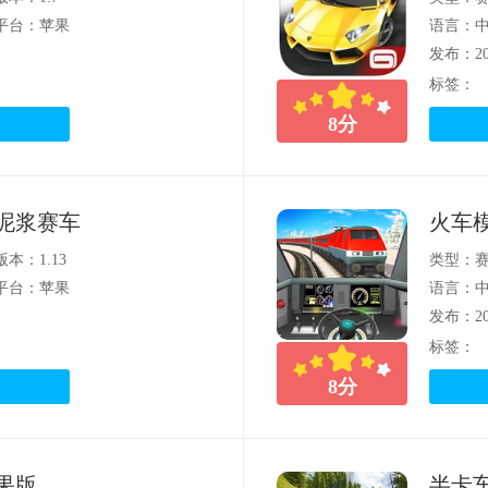
平台：苹果
语言：
发布：202
标签：
8
分
泥浆赛车
火车模
版本：1.13
类型：
平台：苹果
语言：
发布：202
标签：
8
分
果版
半卡