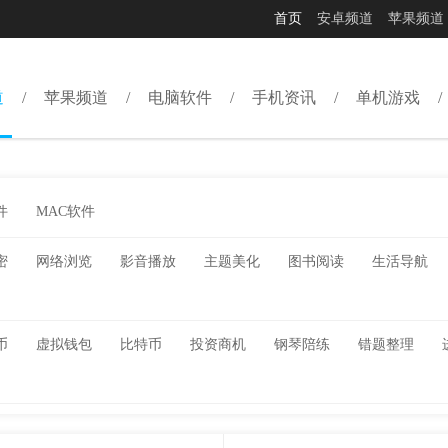
首页
安卓频道
苹果频道
道
苹果频道
电脑软件
手机资讯
单机游戏
件
MAC软件
密
网络浏览
影音播放
主题美化
图书阅读
生活导航
币
虚拟钱包
比特币
投资商机
钢琴陪练
错题整理