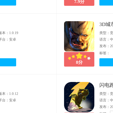
7.9
分
3D城
版本：1.0.19
类型：
平台：安卓
语言：
发布：202
标签：
8
分
闪电
版本：1.0.12
类型：
平台：安卓
语言：
发布：202