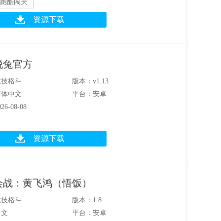
跑酷闯关
资源下载
脱兔官方
竞技格斗
版本：v1.13
简体中文
平台：安卓
6-08-08
资源下载
会战：黄飞鸿（悟饭）
竞技格斗
版本：1.8
中文
平台：安卓