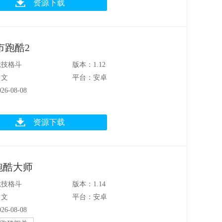
资源下载
市跑酷2
竞技格斗
版本：1.12
中文
平台：安卓
6-08-08
资源下载
跑酷大师
竞技格斗
版本：1.14
中文
平台：安卓
6-08-08