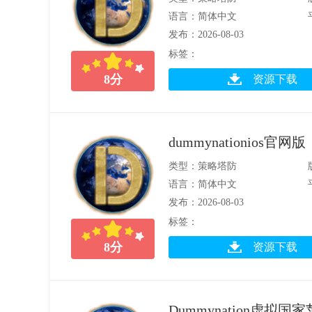
语言：简体中文
发布：2026-08-03
标签：
8
分
资源下载
dummynationios官网版
类型：策略塔防
语言：简体中文
发布：2026-08-03
标签：
8
分
资源下载
Dummynation虚拟国