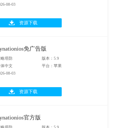
6-08-03
资源下载
ynationios免广告版
策略塔防
版本：5.9
简体中文
平台：苹果
6-08-03
资源下载
ynationios官方版
策略塔防
版本：5.9