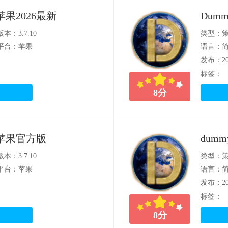
家苹果2026最新
Dum
版本：3.7.10
类型：
平台：苹果
语言：
发布：202
标签：
8
分
国家苹果官方版
dumm
版本：3.7.10
类型：
平台：苹果
语言：
发布：202
标签：
8
分