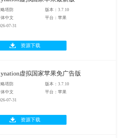
策略塔防
版本：3.7.10
简体中文
平台：苹果
6-07-31
资源下载
mynation虚拟国家苹果免广告版
策略塔防
版本：3.7.10
简体中文
平台：苹果
6-07-31
资源下载