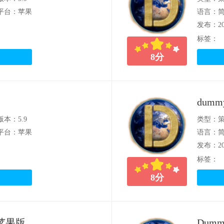
平台：苹果
语言：
发布：202
标签：
8
分
dumm
版本：5.9
类型：
平台：苹果
语言：
发布：202
标签：
8
分
家苹果版
Dum