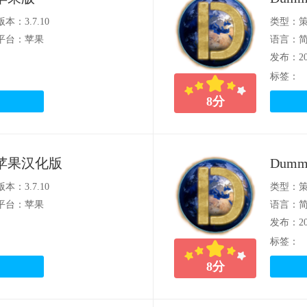
版本：3.7.10
类型：
平台：苹果
语言：
发布：202
标签：
8
分
国家苹果汉化版
Dum
版本：3.7.10
类型：
平台：苹果
语言：
发布：202
标签：
8
分