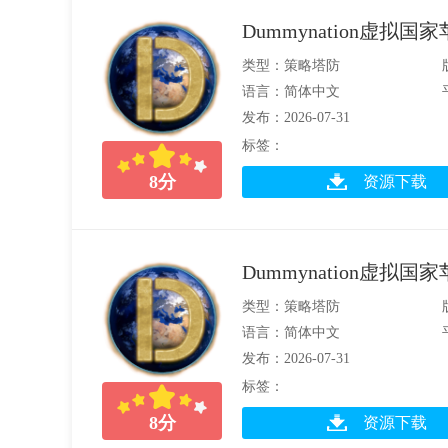
Dummynation虚拟国
类型：策略塔防
语言：简体中文
发布：2026-07-31
标签：
8
分
资源下载
Dummynation虚拟
类型：策略塔防
语言：简体中文
发布：2026-07-31
标签：
8
分
资源下载