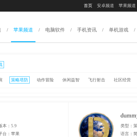
首页
安卓频道
苹果频道
道
苹果频道
电脑软件
手机资讯
单机游戏
戏
演
策略塔防
动作冒险
休闲益智
飞行射击
社区经营
dumm
版本：5.9
类型：
平台：苹果
语言：