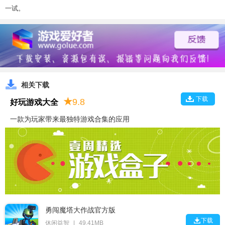
一试。
相关下载
下载
★
9.8
好玩游戏大全
一款为玩家带来最独特游戏合集的应用
勇闯魔塔大作战官方版

下载
休闲益智
|
49.41MB