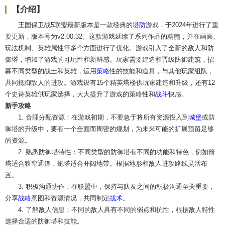
【介绍】
王国保卫战5联盟最新版本是一款经典的
塔防
游戏，于2024年进行了重
要更新，版本号为v2.00.32。这款游戏延续了系列作品的精髓，并在画面、
玩法机制、英雄属性等多个方面进行了优化。游戏引入了全新的敌人和防
御塔，增加了游戏的可玩性和新鲜感。玩家需要建造和晋级防御建筑，招
募不同类型的战士和英雄，运用
策略
性的技能和道具，与其他玩家组队，
共同抵御敌人的进攻。游戏设有15个精英塔楼供玩家建造和升级，还有12
个史诗英雄供玩家选择，大大提升了游戏的策略性和
战斗
快感。
新手攻略
1. 合理分配资源：在游戏初期，不要急于将所有资源投入到
城堡
或防
御塔的升级中，要有一个全面而周密的规划，为未来可能的扩展预留足够
的资源。
2. 熟悉防御塔特性：不同类型的防御塔有不同的功能和特色，例如箭
塔适合狭窄通道，炮塔适合开阔地带。根据地形和敌人进攻路线灵活布
置。
3. 积极沟通协作：在联盟中，保持与队友之间的积极沟通至关重要，
分享
战略
意图和资源情况，共同制定
战术
。
4. 了解敌人信息：不同的敌人具有不同的弱点和抗性，根据敌人特性
选择合适的防御塔和技能。