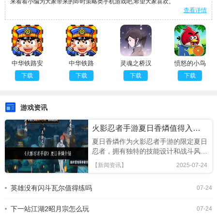
来看看小编为大家带来的即时策略类手机游戏吧,希望大家喜欢。
查看详情
中华铁路安
中华铁路
灵魂之桥汉
愤怒的小鸟
卓版
2025最新
化版
里约大冒险
下载
下载
下载
下载
官方版
游戏资讯
火影忍者手游夏日香燐值得入手吗
夏日香燐作为火影忍者手游的限定夏日
忍者，拥有独特的技能设计和战斗风
格，本文将从技能解析、连招技巧及竞
【新闻资讯】
2025-07-24
技场表现全面评估，助你判断是否值得
招募!《火影忍者手游》夏日香燐介绍
英雄没有闪斗瓦尔值得练吗
07-24
基础攻击方面，夏日香燐的普攻为五段
连击。前两段以锁链的上撩与横扫为
下一站江湖2昭月宗怎么玩
主，具备良好的起手能力，第三段下劈
07-24