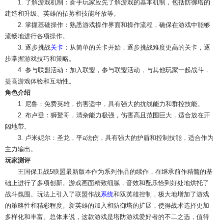
1. 了解游戏机制：新手玩家应先了解游戏的基本机制，包括防御塔的
建造和升级、英雄的招募和技能释放等。
2. 掌握基础操作：熟悉游戏操作界面和操作流程，确保在游戏中能够
流畅地进行各项操作。
3. 逐步挑战
关卡
：从简单的关卡开始，逐步挑战难度更高的关卡，逐
步掌握游戏技巧和策略。
4. 参与联盟活动：加入联盟，参与联盟活动，与其他玩家一起战斗，
提高游戏体验和互动性。
角色介绍
1. 尼鲁：免费英雄，伤害适中，具有强大的抗线能力和群控技能。
2. 布卢登：狮鹫哥，清杂能力极强，伤害高且范围巨大，适合放在开
阔地带。
3. 卢米妮尔：圣龙，平a法伤，具有强大的护盾和控制技能，适合作为
主力输出。
玩家测评
王国保卫战5联盟最新版本作为系列作品的续作，在继承前作精髓的基
础上进行了多项创新。游戏画面精致细腻，音效和配乐恰到好处地烘托了
战斗氛围。玩法上引入了联盟作战
系统
和双英雄控制，极大地增加了游戏
的策略性和精彩程度。新英雄的加入和防御塔的扩展，使得战术选择更加
多样化和丰富。总体来说，这款游戏是塔防游戏爱好者的不二之选，值得