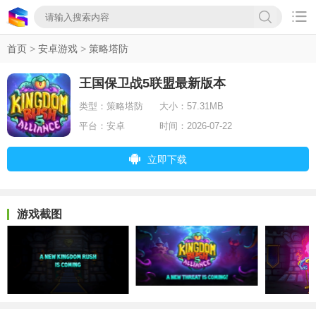

首页
>
安卓游戏
>
策略塔防
王国保卫战5联盟最新版本
类型：
策略塔防
大小：
57.31MB
平台：
安卓
时间：
2026-07-22
立即下载
游戏截图