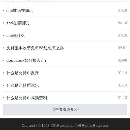
的新型社交暗号。很多人跟风玩梗，却
还不知道SBTI 在哪测、正版链接是什
sbti准吗在哪玩
04-10
么。今天就为大家整理出 SBTI 在线测
试官方网址，以及完整的测试攻略，轻
sbti在哪测试
松一键测出你的专属人格。SBTI人格
04-10
测试界面一、SBTI 官方测试链接
(2026 最新正版)SBTI 全称Silly Big
sbti是什么
04-10
Personality
支付宝丰收节免单88红包怎么得
09-01
deepseek如何接入siri
02-08
什么是比特币反弹
01-14
什么是比特币跳水
01-14
什么是比特币高频套利
01-13
点击查看更多>>
Copyright © 1998-2019 golue.com All Rights Reserved