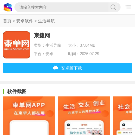

首页
>
安卓软件
>
生活导航
柬捷网
类型：
生活导航
大小：
37.84MB
平台：
安卓
时间：
2026-07-29
安卓版下载
软件截图