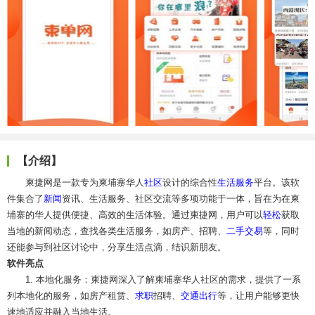
【介绍】
柬捷网是一款专为柬埔寨华人
社区
设计的综合性
生活服务
平台。该软
件集合了
新闻
资讯、生活服务、社区交流等多项功能于一体，旨在为在柬
埔寨的华人提供便捷、高效的生活体验。通过柬捷网，用户可以
轻松
获取
当地的新闻动态，查找各类生活服务，如房产、招聘、
二手交易
等，同时
还能参与到社区讨论中，分享生活点滴，结识新朋友。
软件亮点
1. 本地化服务：柬捷网深入了解柬埔寨华人社区的需求，提供了一系
列本地化的服务，如房产租赁、
求职
招聘、
交通
出行
等，让用户能够更快
速地适应并融入当地生活。