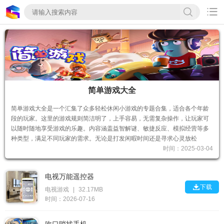

简单游戏大全
简单游戏大全是一个汇集了众多轻松休闲小游戏的专题合集，适合各个年龄
段的玩家。这里的游戏规则简洁明了，上手容易，无需复杂操作，让玩家可
以随时随地享受游戏的乐趣。内容涵盖益智解谜、敏捷反应、模拟经营等多
种类型，满足不同玩家的需求。无论是打发闲暇时间还是寻求心灵放松
时间：2025-03-04
电视万能遥控器

下载
电视游戏
|
32.17MB
时间：2026-07-16