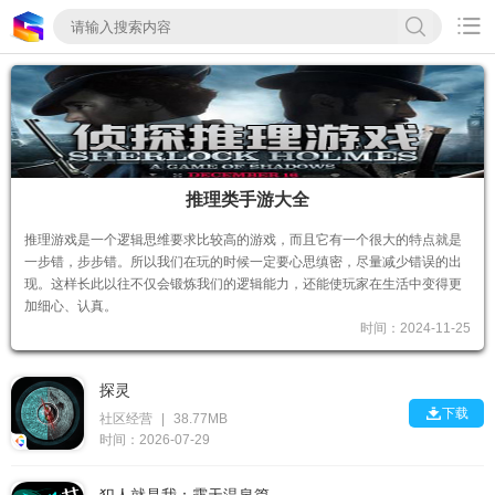

推理类手游大全
推理游戏是一个逻辑思维要求比较高的游戏，而且它有一个很大的特点就是
一步错，步步错。所以我们在玩的时候一定要心思缜密，尽量减少错误的出
现。这样长此以往不仅会锻炼我们的逻辑能力，还能使玩家在生活中变得更
加细心、认真。
时间：2024-11-25
探灵

下载
社区经营
|
38.77MB
时间：2026-07-29