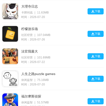
大理寺日志

下载
卡牌对战
|
11.63MB
时间：2026-07-20
柠檬游乐场

下载
社区经营
|
107.04MB
时间：2026-07-26
法官我最大

下载
社区经营
|
101.69MB
时间：2026-07-22
人生之路puzzle games

下载
休闲益智
|
75.16MB
时间：2026-07-20
福尔摩斯侦探

下载
休闲益智
|
51.57MB