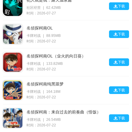
犯人就是我：露天温泉篇

下载
社区经营
|
62.42MB
时间：2026-07-27
名侦探柯南OL

下载
卡牌对战
|
88.95MB
时间：2026-07-22
名侦探柯南OL（业火的向日葵）

下载
卡牌对战
|
133.82MB
时间：2026-07-22
名侦探柯南纯黑噩梦

下载
卡牌对战
|
164.18M
时间：2026-07-22
名侦探柯南：来自过去的前奏曲（悟饭）

下载
卡牌对战
|
26.54MB
时间：2026-07-22