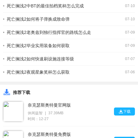
物受损影响战局。了解敌人特点焦油湖
死亡搁浅2中BT的最佳拍档奖杯怎么完成
之主体型巨大，攻击力强，
07-10
死亡搁浅2如何将子弹换成致命弹
07-10
死亡搁浅2老奥兹到独行指挥官的路线怎么走
07-09
死亡搁浅2毕业实用装备如何获取
07-09
死亡搁浅2如何快速刷设施连接等级
07-07
死亡搁浅2夜观星象奖杯怎么获取
07-06
推荐下载
奈克瑟斯奥特曼官网版

下载
休闲益智
|
37.39MB
时间：12-27
奈克瑟斯奥特曼免费版