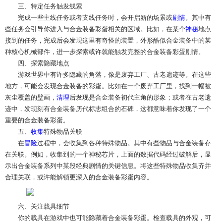
三、特定任务触发线索
完成一些主线任务或者支线任务时，会开启新的场景或
剧情
。其中有
些任务会引导你进入与合金装备彩蛋相关的区域。比如，在某个
神秘
地点
接到的任务，完成后会发现这里有奇怪的装置，外形酷似合金装备中的某
种核心机械部件，进一步探索或许就能触发完整的合金装备彩蛋剧情。
四、探索隐藏地点
游戏世界中有许多隐藏的角落，像是废弃工厂、古老遗迹等。在这些
地方，可能会发现合金装备的彩蛋。比如在一个废弃工厂里，找到一幅被
灰尘覆盖的壁画，
清理
后发现是合金装备初代主角的形象；或者在古老遗
迹中，发现刻有合金装备历代标志组合的石碑，这都意味着你发现了一个
重要的合金装备彩蛋。
五、
收集
特殊物品关联
在
冒险
过程中，会收集到各种特殊物品。其中有些物品与合金装备存
在关联。例如，收集到的一个神秘芯片，上面的数据代码经过破解后，显
示出合金装备系列中某段经典剧情的关键信息。将这些特殊物品收集齐并
合理关联，或许能解锁更深入的合金装备彩蛋内容。
六、关注载具细节
你的载具在游戏中也可能隐藏着合金装备彩蛋。检查载具的外观，可