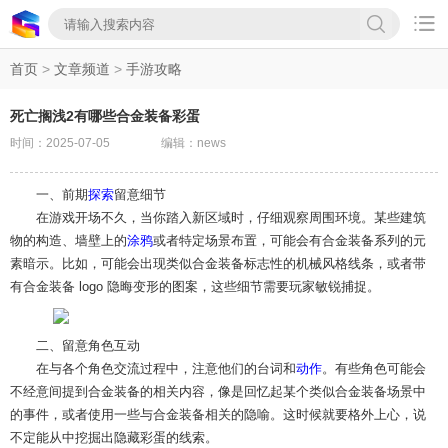

首页
>
文章频道
>
手游攻略
死亡搁浅2有哪些合金装备彩蛋
时间：2025-07-05
编辑：news
一、前期
探索
留意细节
在游戏开场不久，当你踏入新区域时，仔细观察周围环境。某些建筑
物的构造、墙壁上的
涂鸦
或者特定场景布置，可能会有合金装备系列的元
素暗示。比如，可能会出现类似合金装备标志性的机械风格线条，或者带
有合金装备 logo 隐晦变形的图案，这些细节需要玩家敏锐捕捉。
二、留意角色互动
在与各个角色交流过程中，注意他们的台词和
动作
。有些角色可能会
不经意间提到合金装备的相关内容，像是回忆起某个类似合金装备场景中
的事件，或者使用一些与合金装备相关的隐喻。这时候就要格外上心，说
不定能从中挖掘出隐藏彩蛋的线索。