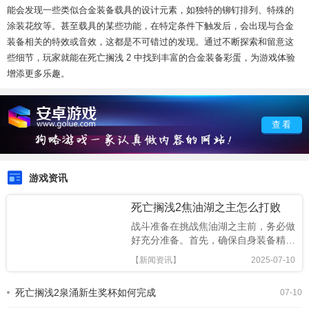
能会发现一些类似合金装备载具的设计元素，如独特的铆钉排列、特殊的
涂装花纹等。甚至载具的某些功能，在特定条件下触发后，会出现与合金
装备相关的特效或音效，这都是不可错过的发现。通过不断探索和留意这
些细节，玩家就能在死亡搁浅 2 中找到丰富的合金装备彩蛋，为游戏体验
增添更多乐趣。
查看
游戏资讯
死亡搁浅2焦油湖之主怎么打败
战斗准备在挑战焦油湖之主前，务必做
好充分准备。首先，确保自身装备精
良，升级武器，提升攻击力和命中率。
【新闻资讯】
2025-07-10
携带足够的治疗物品，如血袋和各类回
复道具，以应对激烈战斗中的损伤。同
死亡搁浅2泉涌新生奖杯如何完成
07-10
时，检查货物状态，避免在战斗中因货