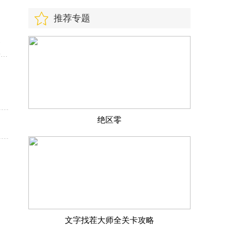
推荐专题
、
击方
下
的
绝区零
文字找茬大师全关卡攻略