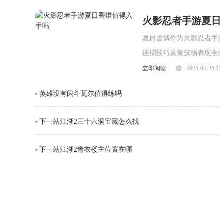
火影忍者手游夏
夏日香燐作为火影忍者手
连招技巧及竞技场表现全
面，夏日香燐的普攻为五
立即阅读
2025-07-24 1
劈则能进一步造成对方浮
英雄没有闪斗瓦尔值得练吗
视觉表现与实际命中效果
下一站江湖2三十六洞宝藏怎么找
下一站江湖2青衣楼主位置在哪