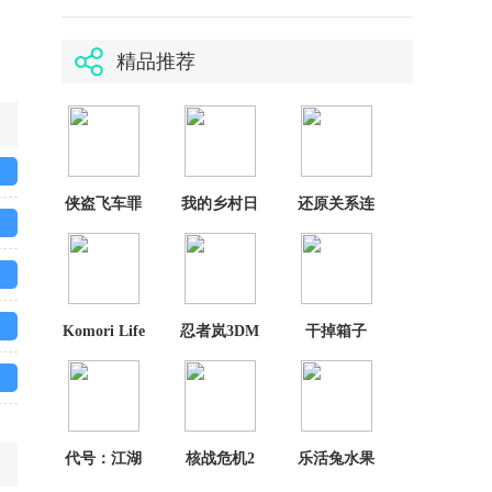
精品推荐
侠盗飞车罪
我的乡村日
还原关系连
恶都市中文
常生活安卓
线
版
版
Komori Life
忍者岚3DM
干掉箱子
汉化版
代号：江湖
核战危机2
乐活兔水果
预约
大作战