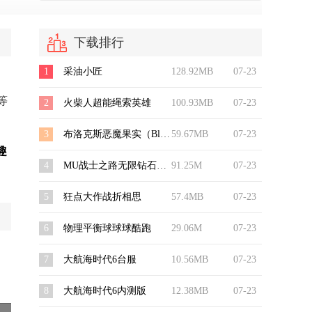
下载排行
1
采油小匠
128.92MB
07-23
等
2
火柴人超能绳索英雄
100.93MB
07-23
3
布洛克斯恶魔果实（Blox Devil Fruits）
59.67MB
07-23
趣
4
MU战士之路无限钻石修改版
91.25M
07-23
5
狂点大作战折相思
57.4MB
07-23
6
物理平衡球球球酷跑
29.06M
07-23
7
大航海时代6台服
10.56MB
07-23
8
大航海时代6内测版
12.38MB
07-23