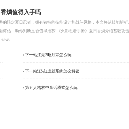
日香燐值得入手吗
游的限定夏日忍者，拥有独特的技能设计和战斗风格，本文将从技能解析
面评估，助你判断是否值得招募!《火影忍者手游》夏日香燐介绍基础攻
段连击。前两段以锁链的上撩与横扫为主，具备良好的起手能力，第三段
1:18:46
空，接下来的两段持续输出中，锁链从地面穿出进行终结打击，具有较强
下一站江湖2昭月宗怎么玩
。需要注意的是，最后一段
下一站江湖2成就系统怎么解锁
第五人格林中童话模式怎么玩