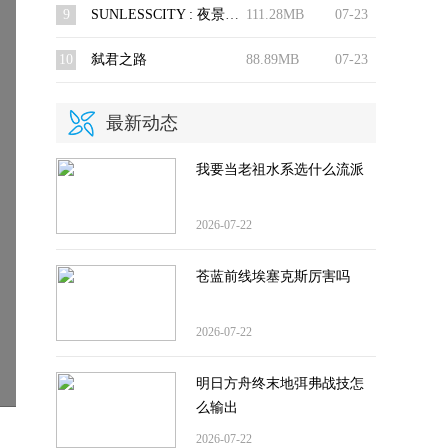
9
SUNLESSCITY : 夜景游戏
111.28MB
07-23
10
弑君之路
88.89MB
07-23
最新动态
我要当老祖水系选什么流派
2026-07-22
苍蓝前线埃塞克斯厉害吗
2026-07-22
明日方舟终末地弭弗战技怎
么输出
2026-07-22