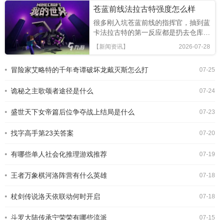
苍蓝前线法拉古特强度怎么样
很多刚入坑苍蓝前线的指挥官，抽到蓝
卡法拉古特的第一反应都是扔去仓库吃
灰，默认低稀有度一定没性价比，其实
【新闻资讯】
2026-07-28
这位看起来平平无奇的驱逐舰，是全阶
段都能用的隐藏神卡，今天就给大家拆
冒险家艾略特的千年奇谭破坏龙戴灭斯怎么打
07-25
解法拉古特的正确用法。基础属性与定
位：新手零成本开荒利器作为初始三星
诡秘之主歌颂者途径是什么
的蓝卡驱逐舰，法拉古特
07-24
盛世天下女帝篇后位争夺战上结局是什么
07-23
找字高手第23关答案
07-20
有哪些单人社会化推理游戏推荐
07-19
王者万象棋河洛阵营有什么英雄
07-18
杖剑传说洛天依联动何时开启
07-18
斗罗大陆传承宁荣荣有哪些流派
07-15