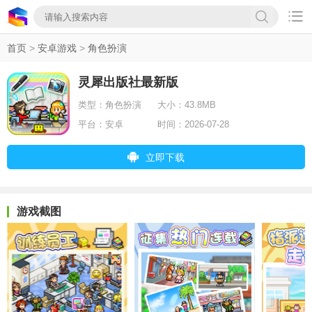

首页
>
安卓游戏
>
角色扮演
灵犀出版社最新版
类型：
角色扮演
大小：
43.8MB
平台：
安卓
时间：
2026-07-28
立即下载
游戏截图