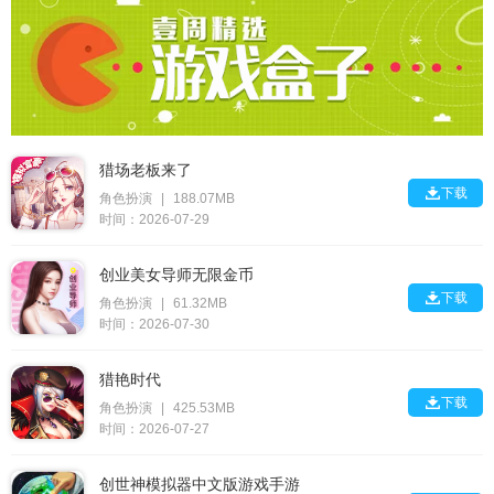
猎场老板来了

下载
角色扮演
|
188.07MB
时间：2026-07-29
创业美女导师无限金币

下载
角色扮演
|
61.32MB
时间：2026-07-30
猎艳时代

下载
角色扮演
|
425.53MB
时间：2026-07-27
创世神模拟器中文版游戏手游