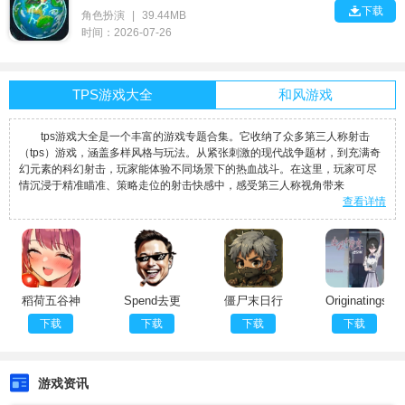

下载
角色扮演
|
39.44MB
时间：2026-07-26
TPS游戏大全
和风游戏
tps游戏大全是一个丰富的游戏专题合集。它收纳了众多第三人称射击
（tps）游戏，涵盖多样风格与玩法。从紧张刺激的现代战争题材，到充满奇
幻元素的科幻射击，玩家能体验不同场景下的热血战斗。在这里，玩家可尽
情沉浸于精准瞄准、策略走位的射击快感中，感受第三人称视角带来
查看详情
稻荷五谷神
Spend去更
僵尸末日行
Originatingstat
汉化版
新版
汉化版
汉化版
下载
下载
下载
下载
游戏资讯