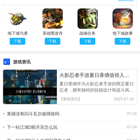
地下城与勇
英雄围攻存
战锤任务
地下城故事
士M
档版
免广告版
下载
下载
下载
下载
游戏资讯
火影忍者手游夏日香燐值得入手吗
夏日香燐作为火影忍者手游的限定夏日
忍者，拥有独特的技能设计和战斗风
格，本文将从技能解析、连招技巧及竞
【新闻资讯】
2025-07-24
技场表现全面评估，助你判断是否值得
招募!《火影忍者手游》夏日香燐介绍
英雄没有闪斗瓦尔值得练吗
07-24
基础攻击方面，夏日香燐的普攻为五段
连击。前两段以锁链的上撩与横扫为
下一站江湖2昭月宗怎么玩
主，具备良好的起手能力，第三段下劈
07-24
则能进一步造成对方浮空，接下来的两