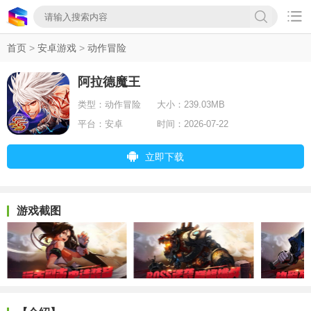

首页
>
安卓游戏
>
动作冒险
阿拉德魔王
类型：
动作冒险
大小：
239.03MB
平台：
安卓
时间：
2026-07-22
立即下载
游戏截图