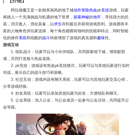
【介绍】
阿拉德魔王是一款精美画风的地下城
动作冒险
热血
pk
竞技
游戏，玩家
将踏入一个充满挑战与机遇的地下世界，
探索
神秘
的
地牢
，寻找强大的武
器，消灭敌人，强化装备，以
求生
存到最后并获得游戏胜利。游戏拥有丰
富的人物角色供玩家选择，每个角色都拥有独特的技能和特点，同时智能
化的操作
系统
和炫酷的
战斗
特效增加了游戏的真实感和
趣味
性。
游戏互动
1. 组队战斗：玩家可以与小伙伴组队，共同探索地下城，增加默契
感，共同打造格斗热血道路。
2. pk竞技：游戏设有热血pk竞技模式，玩家可以与其他玩家进行实时
对战，展示自己的战斗技巧和策略。
3. 社交互动：游戏内设有聊天系统，玩家可以与其他玩家交流心得，
分享游戏经验。
4. 好友系统：玩家可以添加其他玩家为好友，方便组队和聊天。
5. 公会系统：加入公会，与公会成员一起参与公会活动，共同提升公
会等级。