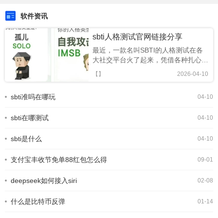
软件资讯
sbti人格测试官网链接分享
最近，一款名叫SBTI的人格测试在各
大社交平台火了起来，凭借各种扎心又
搞笑的精神状态标签，迅速成为年轻人
【】
2026-04-10
的新型社交暗号。很多人跟风玩梗，却
还不知道SBTI 在哪测、正版链接是什
sbti准吗在哪玩
04-10
么。今天就为大家整理出 SBTI 在线测
试官方网址，以及完整的测试攻略，轻
sbti在哪测试
松一键测出你的专属人格。SBTI人格
04-10
测试界面一、SBTI 官方测试链接
(2026 最新正版)SBTI 全称Silly Big
sbti是什么
04-10
Personality
支付宝丰收节免单88红包怎么得
09-01
deepseek如何接入siri
02-08
什么是比特币反弹
01-14