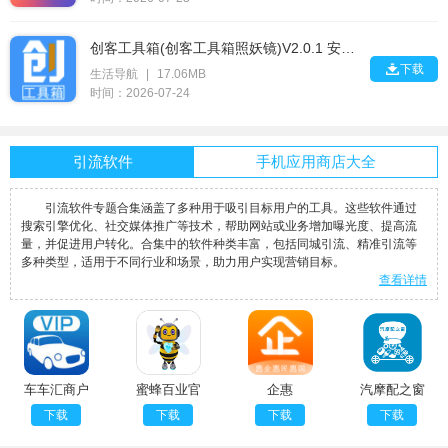
创客工具箱(创客工具箱照妖镜)V2.0.1 安卓版

下载
生活导航
|
17.06MB
时间：2026-07-24
引流软件
手机应用商店大全
引流软件专题合集涵盖了多种用于吸引目标用户的工具。这些软件通过
搜索引擎优化、社交媒体推广等技术，帮助网站或业务增加曝光度、提高流
量，并促进用户转化。合集中的软件种类丰富，包括同城引流、精准引流等
多种类型，适用于不同行业和场景，助力用户实现营销目标。
查看详情
车车汇商户
蜜蜂百业官
企惠
汽摩配之窗
版
网版
手机版
下载
下载
下载
下载