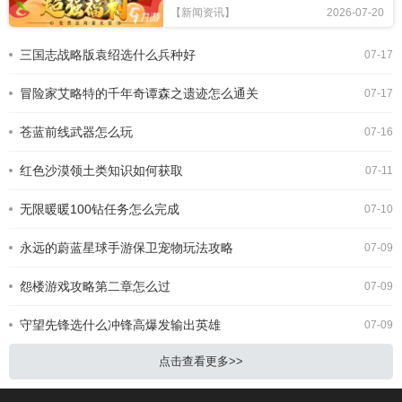
错的福利。以下为大家介绍几款有充值
【新闻资讯】
2026-07-20
优惠且深受玩家喜爱的rpg手游及相关
攻略。原神充值优惠：有时会推出双倍
三国志战略版袁绍选什么兵种好
07-17
首充等活动。攻略：游戏前期，跟着主
线任务走，能快速熟悉游戏世界和剧
冒险家艾略特的千年奇谭森之遗迹怎么通关
情。优先提升主角等级
07-17
苍蓝前线武器怎么玩
07-16
红色沙漠领土类知识如何获取
07-11
无限暖暖100钻任务怎么完成
07-10
永远的蔚蓝星球手游保卫宠物玩法攻略
07-09
怨楼游戏攻略第二章怎么过
07-09
守望先锋选什么冲锋高爆发输出英雄
07-09
点击查看更多>>