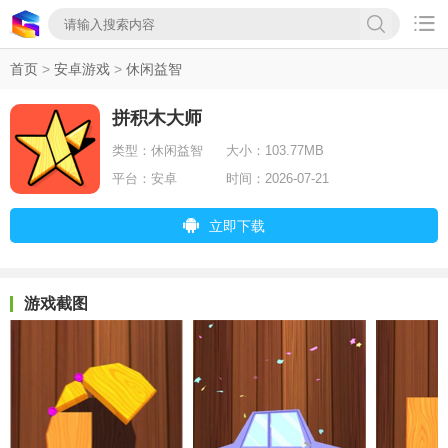

首页
>
安卓游戏
>
休闲益智
拼积木大师
类型：
休闲益智
大小：
103.77MB
平台：
安卓
时间：
2026-07-21
立即下载
游戏截图