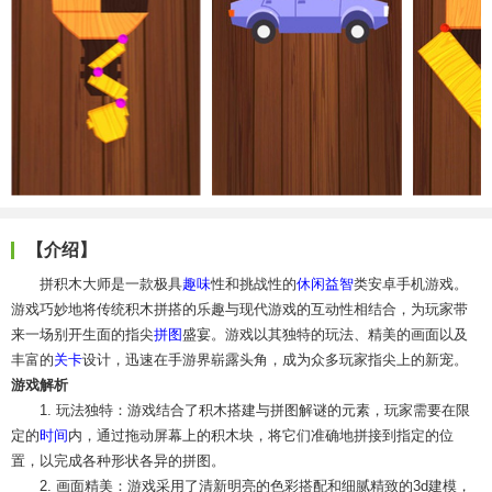
【介绍】
拼积木大师是一款极具
趣味
性和挑战性的
休闲益智
类安卓手机游戏。
游戏巧妙地将传统积木拼搭的乐趣与现代游戏的互动性相结合，为玩家带
来一场别开生面的指尖
拼图
盛宴。游戏以其独特的玩法、精美的画面以及
丰富的
关卡
设计，迅速在手游界崭露头角，成为众多玩家指尖上的新宠。
游戏解析
1. 玩法独特：游戏结合了积木搭建与拼图解谜的元素，玩家需要在限
定的
时间
内，通过拖动屏幕上的积木块，将它们准确地拼接到指定的位
置，以完成各种形状各异的拼图。
2. 画面精美：游戏采用了清新明亮的色彩搭配和细腻精致的3d建模，