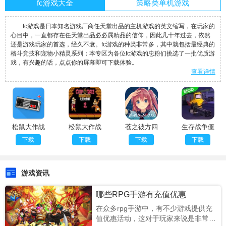
fc游戏大全
策略类单机游戏
fc游戏是日本知名游戏厂商任天堂出品的主机游戏的英文缩写，在玩家的
心目中，一直都存在任天堂出品必必属精品的信仰，因此几十年过去，依然
还是游戏玩家的首选，经久不衰。fc游戏的种类非常多，其中就包括最经典的
格斗竞技和宠物小精灵系列；本专区为各位fc游戏的忠粉们挑选了一批优质游
戏，有兴趣的话，点点你的屏幕即可下载体验。
查看详情
松鼠大作战
松鼠大作战
苍之彼方四
生存战争僵
2一命通关
2官方版
重奏去更新
尸岛
下载
下载
下载
下载
离线版
版
游戏资讯
哪些RPG手游有充值优惠
在众多rpg手游中，有不少游戏提供充
值优惠活动，这对于玩家来说是非常不