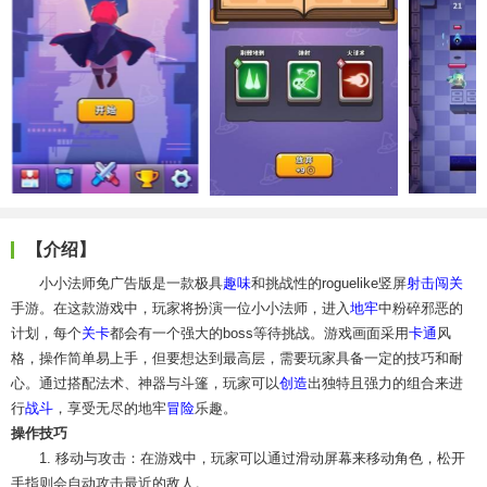
【介绍】
小小法师免广告版是一款极具
趣味
和挑战性的roguelike竖屏
射击
闯关
手游。在这款游戏中，玩家将扮演一位小小法师，进入
地牢
中粉碎邪恶的
计划，每个
关卡
都会有一个强大的boss等待挑战。游戏画面采用
卡通
风
格，操作简单易上手，但要想达到最高层，需要玩家具备一定的技巧和耐
心。通过搭配法术、神器与斗篷，玩家可以
创造
出独特且强力的组合来进
行
战斗
，享受无尽的地牢
冒险
乐趣。
操作技巧
1. 移动与攻击：在游戏中，玩家可以通过滑动屏幕来移动角色，松开
手指则会自动攻击最近的敌人。