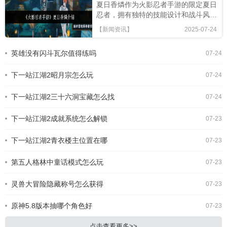
夏日香燐作为火影忍者手游的限定夏日
忍者，拥有独特的技能设计和战斗风
格，本文将从技能解析、连招技巧及竞
【新闻资讯】
2025-07-24
技场表现全面评估，助你判断是否值得
招募!《火影忍者手游》夏日香燐介绍
英雄没有闪斗瓦尔值得练吗
07-24
基础攻击方面，夏日香燐的普攻为五段
连击。前两段以锁链的上撩与横扫为
下一站江湖2昭月宗怎么玩
主，具备良好的起手能力，第三段下劈
07-24
则能进一步造成对方浮空，接下来的两
段持续输出中，锁链从地面穿出进行终
下一站江湖2三十六洞宝藏怎么找
07-24
结打击，具有较强的视觉表现与实际命
中效果。需要注意的是，最后一段
下一站江湖2成就系统怎么解锁
07-23
下一站江湖2青衣楼主位置在哪
07-23
第五人格林中童话模式怎么玩
07-23
灵兽大冒险隐藏称号怎么获得
07-23
原神5.8版本抽哪个角色好
07-23
点击查看更多>>