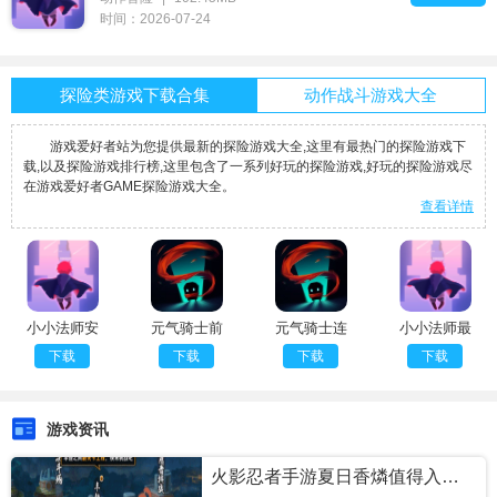
时间：2026-07-24
探险类游戏下载合集
动作战斗游戏大全
游戏爱好者站为您提供最新的探险游戏大全,这里有最热门的探险游戏下
载,以及探险游戏排行榜,这里包含了一系列好玩的探险游戏,好玩的探险游戏尽
在游戏爱好者GAME探险游戏大全。
查看详情
小小法师安
元气骑士前
元气骑士连
小小法师最
卓版手机版
传下载
点器
新版
下载
下载
下载
下载
游戏资讯
火影忍者手游夏日香燐值得入手吗