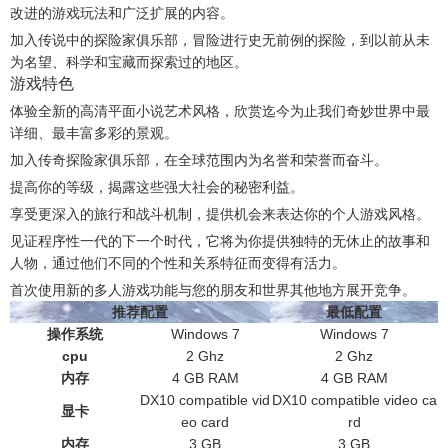
改进的游戏玩法和广泛扩展的内容。
加入传说中的探险家俱乐部，冒险进行史无前例的探险，到以前从未
为名望、科学和宝藏而探索过的地区。
游戏特色
体验全新的高清平面小说艺术风格，欣赏迄今为止我们奇妙世界中最
详细、最丰富多彩的景观。
加入传奇探险家俱乐部，在全球范围内为名誉和荣誉而奋斗。
提高你的等级，揭露这些强大社会的秘密利益。
享受更深入的旅行和战斗机制，提供机会来表达你的个人游戏风格。
见证程序性一代的下一个时代，它将为你提供独特的无休止的故事和
人物，通过他们不同的个性和关系特征而变得有活力。
首次使用新的多人游戏功能与您的朋友和世界其他地方展开竞争。
推荐配置
最低配置
操作系统
Windows 7
Windows 7
cpu
2 Ghz
2 Ghz
内存
4 GB RAM
4 GB RAM
DX10 compatible vid
DX10 compatible video ca
显卡
eo card
rd
内存
3 GB
3 GB