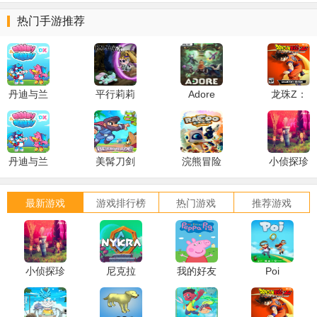
热门手游推荐
丹迪与兰
平行莉莉
Adore
龙珠Z：
迪
ParaLily
卡卡罗特
DXDandy
& Randy
丹迪与兰
美髯刀剑
浣熊冒险
小侦探珍
DX
迪
Beard
妮克鲁
DXDandy
Blade
最新游戏
游戏排行榜
热门游戏
推荐游戏
& Randy
DX
小侦探珍
尼克拉
我的好友
Poi
妮克鲁
NYKRA
小猪佩奇
My