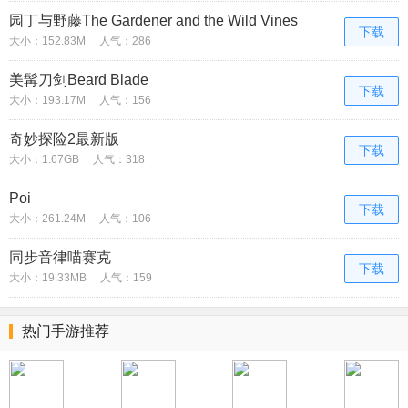
园丁与野藤The Gardener and the Wild Vines
下载
大小：152.83M
人气：286
美髯刀剑Beard Blade
下载
大小：193.17M
人气：156
奇妙探险2最新版
下载
大小：1.67GB
人气：318
Poi
下载
大小：261.24M
人气：106
同步音律喵赛克
下载
大小：19.33MB
人气：159
热门手游推荐