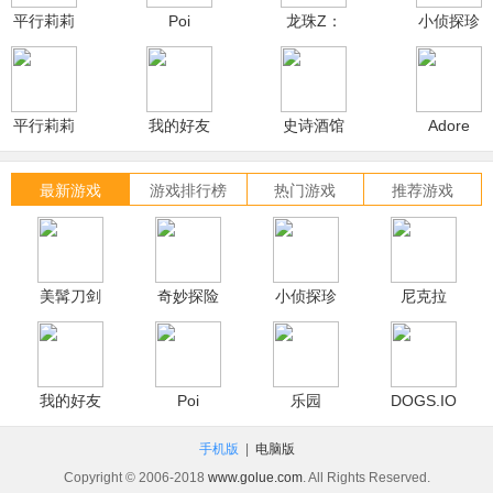
平行莉莉
Poi
龙珠Z：
小侦探珍
ParaLily
卡卡罗特
妮克鲁
平行莉莉
我的好友
史诗酒馆
Adore
ParaLily
小猪佩奇
Epic
My
Tavern
最新游戏
游戏排行榜
热门游戏
推荐游戏
Friend
Peppa
Pig
美髯刀剑
奇妙探险
小侦探珍
尼克拉
Beard
2最新版
妮克鲁
NYKRA
Blade
我的好友
Poi
乐园
DOGS.IO
小猪佩奇
Rakuen
手机版
|
电脑版
My
Copyright © 2006-2018
www.golue.com
. All Rights Reserved.
Friend