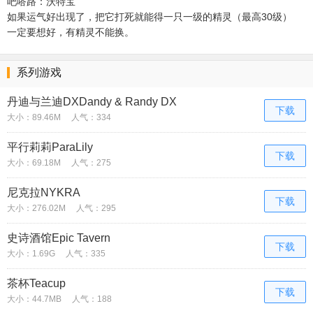
吧嗒路：沃特宝
如果运气好出现了，把它打死就能得一只一级的精灵（最高30级）
一定要想好，有精灵不能换。
系列游戏
丹迪与兰迪DXDandy & Randy DX
下载
大小：89.46M
人气：334
平行莉莉ParaLily
下载
大小：69.18M
人气：275
尼克拉NYKRA
下载
大小：276.02M
人气：295
史诗酒馆Epic Tavern
下载
大小：1.69G
人气：335
茶杯Teacup
下载
大小：44.7MB
人气：188