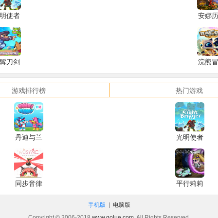
明使者
安娜
The
记A Ta
ghtbringer
for An
髯刀剑
浣熊
Beard
Blade
游戏排行榜
热门游戏
丹迪与兰
光明使者
迪
The
DXDandy
Lightbringer
& Randy
同步音律
平行莉莉
DX
喵赛克
ParaLily
手机版
|
电脑版
Copyright © 2006-2018
www.golue.com
. All Rights Reserved.