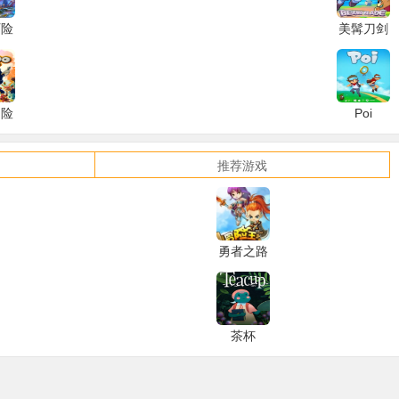
历险
美髯刀剑
le
Beard
na
Blade
冒险
Poi
推荐游戏
勇者之路
精灵物语
茶杯
Teacup