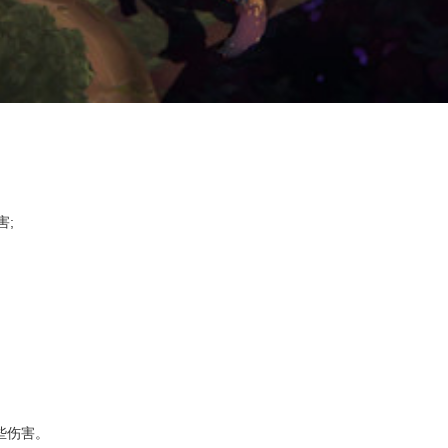
害;
些伤害。