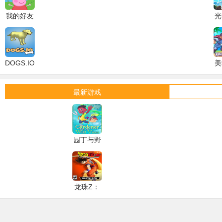
我的好友
光
小猪佩奇
My
Li
Friend
DOGS.IO
美
Peppa
Pig
最新游戏
园丁与野
藤The
Gardener
and the
龙珠Z：
Wild
卡卡罗特
Vines