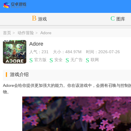
游戏
图库
首页
动作冒险
Adore
>
>
Adore
人气：231
大小：484.97M
时间：2026-07-26
官方版
安全
无广告
联网
游戏介绍
Adore会给你提供更加强大的能力。你在该游戏中，会拥有召唤与控
物。