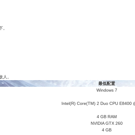
下。
敌人。
最低配置
Windows 7
Intel(R) Core(TM) 2 Duo CPU E8400 
4 GB RAM
NVIDIA GTX 260
4 GB