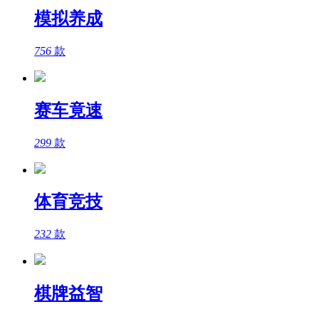
模拟养成
756
款
赛车竟速
299
款
体育竞技
232
款
棋牌益智