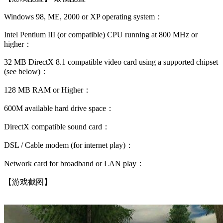
Windows 98, ME, 2000 or XP operating system：
Intel Pentium III (or compatible) CPU running at 800 MHz or
higher：
32 MB DirectX 8.1 compatible video card using a supported chipset
(see below)：
128 MB RAM or Higher：
600M available hard drive space：
DirectX compatible sound card：
DSL / Cable modem (for internet play)：
Network card for broadband or LAN play：
【游戏截图】