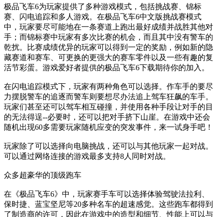
极品飞车6为玩家提供了多种游戏模式，包括挑战赛、锦标
赛、闪电追踪和多人游戏。在极品飞车6中文版挑战赛模式
中，玩家要尽可能地在一条赛道上跑出最好成绩并战胜其他对
手；而锦标赛中玩家有多次比赛的机会，而且其中没有警车的
乾扰。比赛成绩优异的玩家可以得到一定的奖励，例如新的隐
藏赛道和赛车、可更换的更强大的赛车零件以及一些有趣的复
活节彩蛋。游戏爱好者提供的极品飞车6下载期待你的加入。
在闪电追踪模式下，玩家有两种角色可以选择。作车手的要尽
力摆脱警车的追逐而警车则要想尽办法追上驾车狂飙的车手。
玩家们甚至还可以驾车相互碰撞，并使用各种手段让对手的目
的无法得逞--必要时，还可以把对手挤下山崖。在游戏中还会
随机出现60多需要玩家随机应变的突发事件，来一试身手吧！
玩家除了可以选择向电脑挑战，还可以与其他玩家一起对战。
可以通过网络连接的游戏最多支持8人同时对战。
众多超豪华的顶级跑车
在《极品飞车6》中，玩家赛手车可以选择体验驾驶法拉利、
保时捷、蓝宝坚尼等20多种名车的超速感觉。这些跑车都得到
了制造商的许可，因此在游戏中的造型和细节、性能上可以与