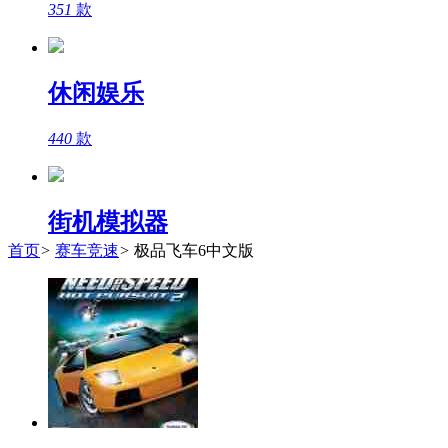
351
款
休闲娱乐
440
款
街机模拟器
首页
>
赛车竞速
>
极品飞车6中文版
333
款